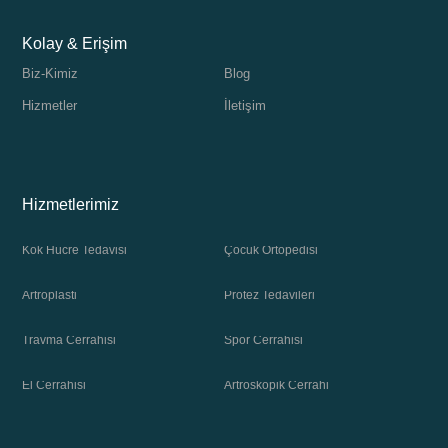
Kolay & Erişim
Biz-Kimiz
Blog
Hizmetler
İletişim
Hizmetlerimiz
Kök Hücre Tedavisi
Çocuk Ortopedisi
Artroplasti
Protez Tedavileri
Travma Cerrahisi
Spor Cerrahisi
El Cerrahisi
Artroskopik Cerrahi