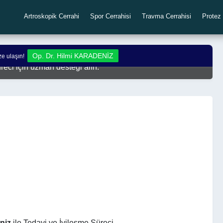
Artroskopik Cerrahi
Spor Cerrahisi
Travma Cerrahisi
Protez 
i Karadeniz, cerrahi ve konservatif yöntemlerle hızlı
Op. Dr. Hilmi KARADENİZ
ize ulaşın!
üreci için uzman desteği alın.
niz
ile Tedavi ve İyileşme Süreci