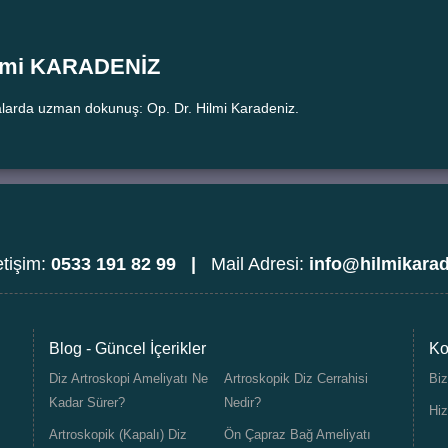
ilmi KARADENİZ
larda uzman dokunuş: Op. Dr. Hilmi Karadeniz.
etişim:
0533 191 82 99 |
Mail Adresi:
info@hilmikara
Blog - Güncel İçerikler
Ko
Diz Artroskopi Ameliyatı Ne
Artroskopik Diz Cerrahisi
Biz
Kadar Sürer?
Nedir?
Hiz
Artroskopik (Kapalı) Diz
Ön Çapraz Bağ Ameliyatı