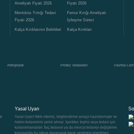
Ameliyatı Fiyatı 2026
Fiyatı 2026
Menisküs Yırtığı Tedavi
Femur Kırığı Ameliyatı
Fiyatı 2026
İyileşme Süreci
Kalça Kırıklarının Belirtileri
Kalça Kırıkları
Artroplasti
Protez Tedavileri
Travma Cerr
Yasal Uyarı
So
si
Yasal Uyarı! Web sitemiz, bilgilendirme amaçlı hazırlanmıştır ve
hekim tedavisinin yerini almaz. İçerikler, teşhis veya tedavi için
kullanılmamalıdır. İlaç tedavisi ya da mevcut tedaviyi değiştirme
konusunda bu siteye dayanarak karar verilmesi önerilmez.