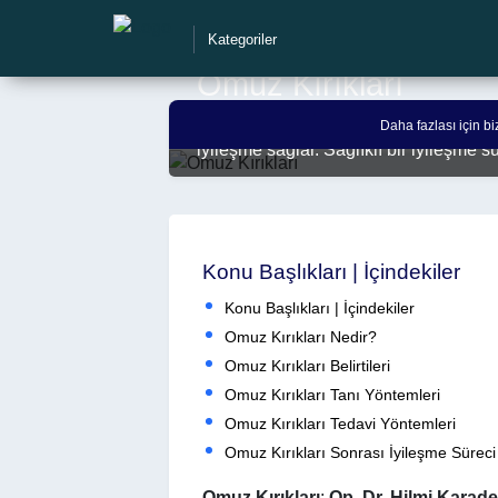
Kategoriler
Omuz Kırıkları
Omuz Kırıkları tedavisinde Op. Dr. Hilm
Daha fazlası için b
Durum:
Aktif
iyileşme sağlar. Sağlıklı bir iyileşme s
Konu Başlıkları | İçindekiler
Konu Başlıkları | İçindekiler
Omuz Kırıkları Nedir?
Omuz Kırıkları Belirtileri
Omuz Kırıkları Tanı Yöntemleri
Omuz Kırıkları Tedavi Yöntemleri
Omuz Kırıkları Sonrası İyileşme Süreci
Omuz Kırıkları
:
Op. Dr. Hilmi Karade