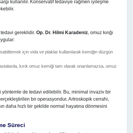
argı kullanılır. Konservatif tedaviye rağmen iyileşme
ebilir.
 tedavi gereklidir.
Op. Dr. Hilmi Karadeniz
, omuz kırığı
uygular:
sabitlemek için vida ve plaklar kullanılarak kemiğin düzgün
hastalarda, kırık omuz kemiği tam olarak onarılamazsa, omuz
i yöntemle de tedavi edilebilir. Bu, minimal invaziv bir
erçekleştirilen bir operasyondur. Artroskopik cerrahi,
anın daha hızlı bir şekilde normal hayatına dönmesini
şme Süreci