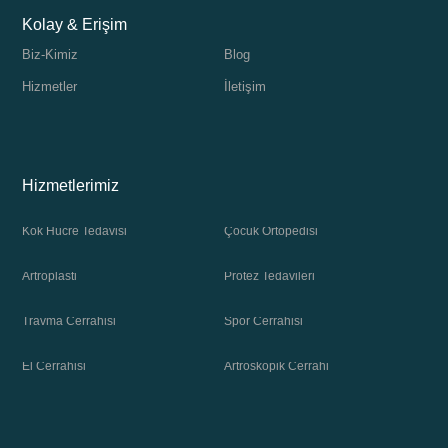
Kolay & Erişim
Biz-Kimiz
Blog
Hizmetler
İletişim
Hizmetlerimiz
Kök Hücre Tedavisi
Çocuk Ortopedisi
Artroplasti
Protez Tedavileri
Travma Cerrahisi
Spor Cerrahisi
El Cerrahisi
Artroskopik Cerrahi