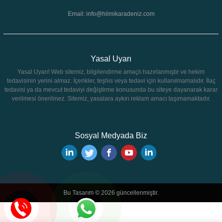
Email: info@hilmikaradeniz.com
Yasal Uyarı
Yasal Uyarı! Web sitemiz, bilgilendirme amaçlı hazırlanmıştır ve hekim
tedavisinin yerini almaz. İçerikler, teşhis veya tedavi için kullanılmamalıdır. İlaç
tedavisi ya da mevcut tedaviyi değiştirme konusunda bu siteye dayanarak karar
verilmesi önerilmez. Sitemiz, yasalara aykırı reklam amacı taşımamaktadır.
Sosyal Medyada Biz
Bu Tasarım © 2026 güncellenmiştir.