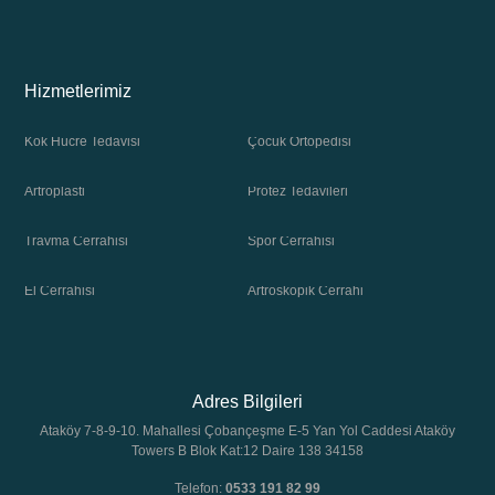
Hizmetlerimiz
Kök Hücre Tedavisi
Çocuk Ortopedisi
Artroplasti
Protez Tedavileri
Travma Cerrahisi
Spor Cerrahisi
El Cerrahisi
Artroskopik Cerrahi
Adres Bilgileri
Ataköy 7-8-9-10. Mahallesi Çobançeşme E-5 Yan Yol Caddesi Ataköy
Towers B Blok Kat:12 Daire 138 34158
Telefon:
0533 191 82 99