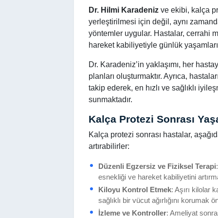
Dr. Hilmi Karadeniz
ve ekibi, kalça p
yerleştirilmesi için değil, aynı zamand
yöntemler uygular. Hastalar, cerrah
hareket kabiliyetiyle günlük yaşamlar
Dr. Karadeniz’in yaklaşımı, her hasta
planları oluşturmaktır. Ayrıca, hastal
takip ederek, en hızlı ve sağlıklı iyil
sunmaktadır.
Kalça Protezi Sonrası Yaş
Kalça protezi sonrası hastalar, aşağıd
artırabilirler:
Düzenli Egzersiz ve Fiziksel Terapi
esnekliği ve hareket kabiliyetini artır
Kiloyu Kontrol Etmek
: Aşırı kilolar
sağlıklı bir vücut ağırlığını korumak ön
İzleme ve Kontroller
: Ameliyat sonra