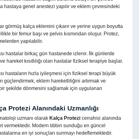
nda hastaya genel anestezi yapılır ve eklem çevresindeki
ar görmüş kalça eklemini çıkarır ve yerine uygun boyutta
ellikle bir femur başı ve pelvis kısmından oluşur. Protez,
elerden yapılabilir.
sı hastalar birkaç gün hastanede izlenir. İlk günlerde
e hareket kısıtlılığı olan hastalar fiziksel terapiye başlar.
sı hastaların hızla iyileşmesi için fiziksel terapi büyük
arı güçlendirmek, eklem hareketliliğini artırmak ve
 bir şekilde dönmesini sağlamak için uygulanan
lça Protezi Alanındaki Uzmanlığı
vmatoloji uzmanı olarak
Kalça Protezi
cerrahisi alanında
zmet vermektedir. Modern tıbbın sunduğu en güncel
 hastalarına en iyi sonuçları sunmayı hedeflemektedir.