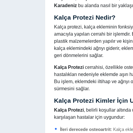
Karadeniz
bu alanda nasıl bir yaklaş
Kalça Protezi Nedir?
Kalça protezi, kalça ekleminin fonksi
amacıyla yapılan cerrahi bir işlemdir.
plastik malzemelerden yapılır ve kişin
kalça eklemindeki ağrıyı giderir, eklem 
geri dönmelerini sağlar.
Kalça Protezi
cerrahisi, özellikle osteo
hastalıkları nedeniyle eklemde aşırı h
Bu işlem, eklemdeki iltihap ve ağrıyı 
sürmesini sağlar.
Kalça Protezi Kimler İçin
Kalça Protezi
, belirli koşullar altın
karşılaşan hastalar için uygundur:
İleri derecede osteoartrit
: Kalça ekl