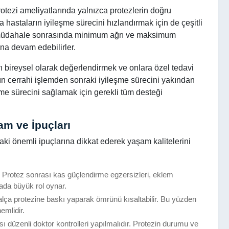
rotezi ameliyatlarında yalnızca protezlerin doğru
a hastaların iyileşme sürecini hızlandırmak için de çeşitli
i müdahale sonrasında minimum ağrı ve maksimum
ına devam edebilirler.
yı bireysel olarak değerlendirmek ve onlara özel tedavi
arın cerrahi işlemden sonraki iyileşme sürecini yakından
eşme sürecini sağlamak için gerekli tüm desteği
am ve İpuçları
aki önemli ipuçlarına dikkat ederek yaşam kalitelerini
: Protez sonrası kas güçlendirme egzersizleri, eklem
mada büyük rol oynar.
 kalça protezine baskı yaparak ömrünü kısaltabilir. Bu yüzden
emlidir.
sı düzenli doktor kontrolleri yapılmalıdır. Protezin durumu ve