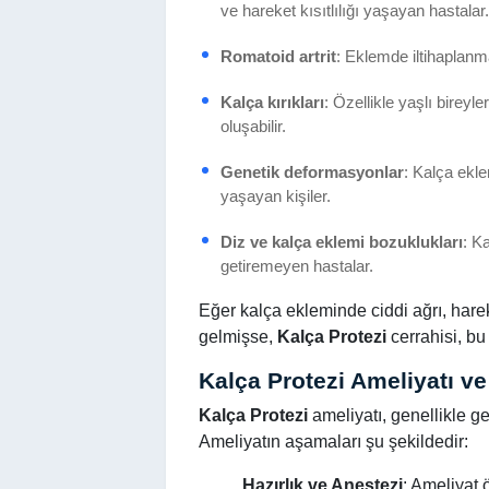
ve hareket kısıtlılığı yaşayan hastalar.
Romatoid artrit
: Eklemde iltihaplanm
Kalça kırıkları
: Özellikle yaşlı bireyl
oluşabilir.
Genetik deformasyonlar
: Kalça ekle
yaşayan kişiler.
Diz ve kalça eklemi bozuklukları
: K
getiremeyen hastalar.
Eğer kalça ekleminde ciddi ağrı, har
gelmişse,
Kalça Protezi
cerrahisi, bu 
Kalça Protezi Ameliyatı v
Kalça Protezi
ameliyatı, genellikle ge
Ameliyatın aşamaları şu şekildedir:
Hazırlık ve Anestezi
: Ameliyat 