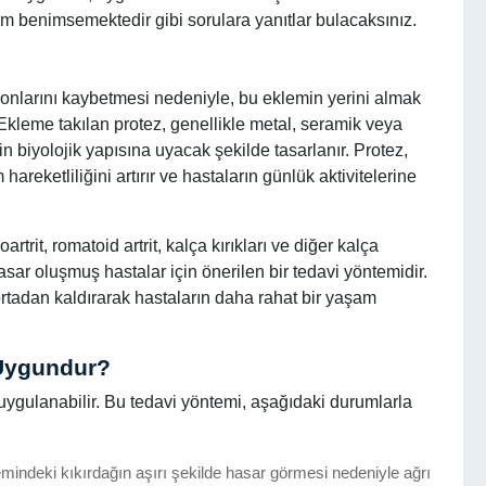
ım benimsemektedir gibi sorulara yanıtlar bulacaksınız.
yonlarını kaybetmesi nedeniyle, bu eklemin yerini almak
 Ekleme takılan protez, genellikle metal, seramik veya
in biyolojik yapısına uyacak şekilde tasarlanır. Protez,
hareketliliğini artırır ve hastaların günlük aktivitelerine
artrit, romatoid artrit, kalça kırıkları ve diğer kalça
asar oluşmuş hastalar için önerilen bir tedavi yöntemidir.
ortadan kaldırarak hastaların daha rahat bir yaşam
 Uygundur?
da uygulanabilir. Bu tedavi yöntemi, aşağıdaki durumlarla
emindeki kıkırdağın aşırı şekilde hasar görmesi nedeniyle ağrı